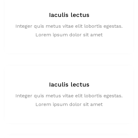
Iaculis lectus
Integer quis metus vitae elit lobortis egestas.
Lorem ipsum dolor sit amet
Iaculis lectus
Integer quis metus vitae elit lobortis egestas.
Lorem ipsum dolor sit amet