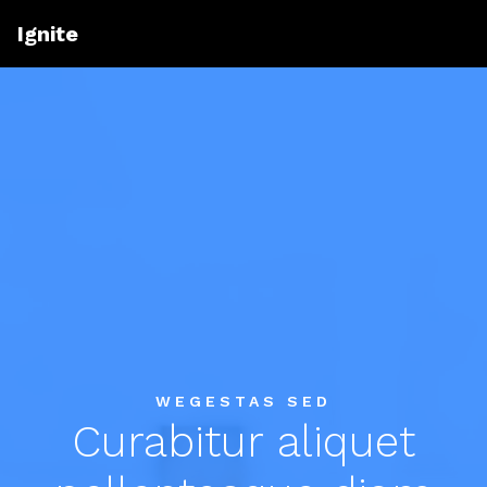
Ignite
WEGESTAS SED
Curabitur aliquet