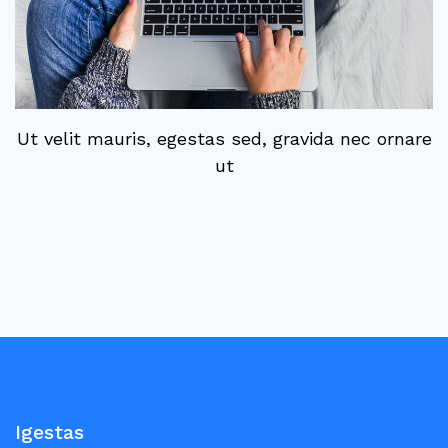
Ut velit mauris, egestas sed, gravida nec ornare
ut
Igestas