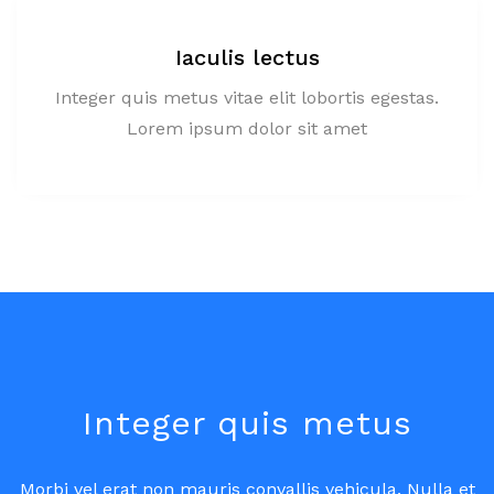
Iaculis lectus
Integer quis metus vitae elit lobortis egestas.
Lorem ipsum dolor sit amet
Integer quis metus
Morbi vel erat non mauris convallis vehicula. Nulla et