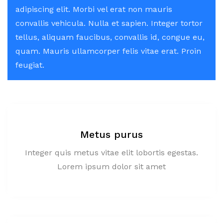
adipiscing elit. Morbi vel erat non mauris
convallis vehicula. Nulla et sapien. Integer tortor
tellus, aliquam faucibus, convallis id, congue eu,
quam. Mauris ullamcorper felis vitae erat. Proin
feugiat.
Metus purus
Integer quis metus vitae elit lobortis egestas.
Lorem ipsum dolor sit amet